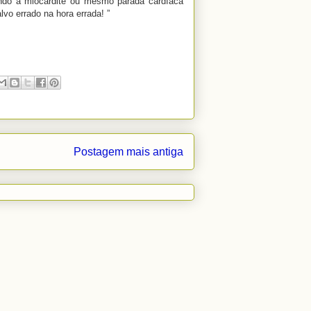
ndo à miocardite ou mesmo parada cardíaca
vo errado na hora errada! ”
Postagem mais antiga