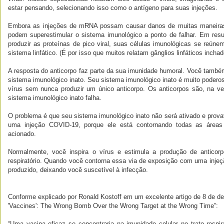
estar pensando, selecionando isso como o antígeno para suas injeções.
Embora as injeções de mRNA possam causar danos de muitas maneiras 
podem superestimular o sistema imunológico a ponto de falhar. Em re
produzir as proteínas de pico viral, suas células imunológicas se reúne
sistema linfático. (É por isso que muitos relatam gânglios linfáticos incha
A resposta do anticorpo faz parte da sua imunidade humoral. Você também
sistema imunológico inato. Seu sistema imunológico inato é muito poderos
vírus sem nunca produzir um único anticorpo. Os anticorpos são, na v
sistema imunológico inato falha.
O problema é que seu sistema imunológico inato não será ativado e prova
uma injeção COVID-19, porque ele está contornando todas as áreas 
acionado.
Normalmente, você inspira o vírus e estimula a produção de anticor
respiratório. Quando você contorna essa via de exposição com uma injeç
produzido, deixando você suscetível à infecção.
Conforme explicado por Ronald Kostoff em um excelente artigo de 8 de d
'Vaccines': The Wrong Bomb Over the Wrong Target at the Wrong Time”:
“Uma vacina eficaz se concentraria na imunidade celular no trato respira