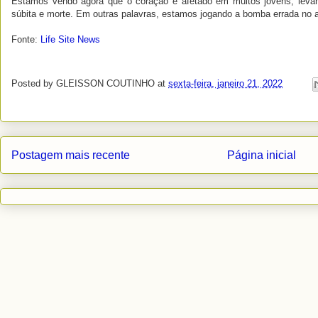
Estamos vendo agora que o coração é afetado em muitos jovens, leva
súbita e morte. Em outras palavras, estamos jogando a bomba errada no al
Fonte:
Life Site News
Posted by
GLEISSON COUTINHO
at
sexta-feira, janeiro 21, 2022
Postagem mais recente
Página inicial