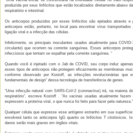
produzida por seus linfócitos que estão localizados diretamente abaixo
respiratório e intestinal.
Os anticorpos produzidos por esses linfócitos são ejetados através e
anticorpos estão, portanto, no local para encontrar vírus transportado
ligação viral e a infecção das células.
Infelizmente, os principais inoculantes usados ​​atualmente para COVI
circulante) que ocorrem na corrente sanguínea. Esses anticorpos prot
infecciosos que tentam se espalhar pela corrente sanguínea. ”
Quando você é injetado com o Jab de COVID, seu corpo induz apenas I
esses tipos de anticorpos não protegem eficazmente as membranas muc
conforme observado por Kostoff, as infecções revolucionárias que 
fundamentais de design” dessa tecnologia de transferência de genes.
“Uma infecção natural com SARS-CoV-2 (coronavírus) irá, na maioria dos
respiratório”, escreve Kostoff . “As vacinas usadas atualmente faze
expressem a proteína viral, o que nunca foi feito para fazer pela natureza.”
Qualquer célula que expresse esse antígeno estranho em sua superfície
envolverá tanto os anticorpos IgG quanto os linfócitos T citotóxicos. 
danos serão mais graves em órgãos vitais.