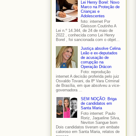
Lei Henry Borel: Novo
Marco na Proteção de
Crianças e
Adolescentes
foto: internet Por
Gleisson Coutinho A
Lei n.º 14.344, de 24 de maio de
2022 , conhecida como Lei Henry
Borel , foi sancionada com o objet...
Justiça absolve Celina
Leão e ex-deputados
de acusação de
corrupção na
Operação Drácon
Foto: reprodução
internet A decisão proferida pelo juiz
Osvaldo Tovani, da 8ª Vara Criminal
de Brasília, em que absolveu a vice-
governadora ...
SEM NOÇÃO: Briga
de candidatos em
Santa Maria
Foto internet: Paulo
Roriz, Jaqueline Silva,
Neviton Sangue bom
Dois candidatos tiveram um embate
caloroso em Santa Maria, relatos de