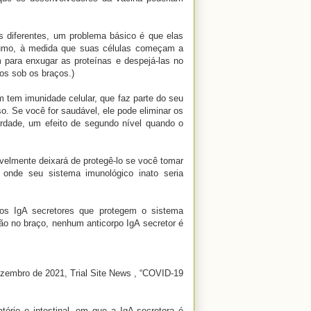
diferentes, um problema básico é que elas
sumo, à medida que suas células começam a
m para enxugar as proteínas e despejá-las no
dos sob os braços.)
 tem imunidade celular, que faz parte do seu
o. Se você for saudável, ele pode eliminar os
erdade, um efeito de segundo nível quando o
velmente deixará de protegê-lo se você tomar
onde seu sistema imunológico inato seria
pos IgA secretores que protegem o sistema
ão no braço, nenhum anticorpo IgA secretor é
ezembro de 2021, Trial Site News , “COVID-19
tório e intestinal, em que a IgA secretora é