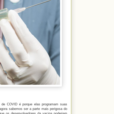
s de COVID é porque elas programam suas
 agora sabemos ser a parte mais perigosa do
o que os desenvolvedores da vacina poderiam