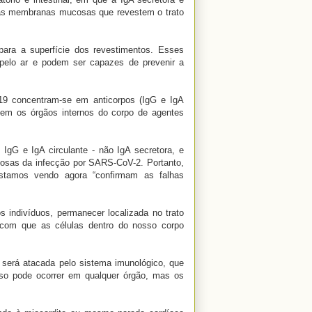
 das membranas mucosas que revestem o trato
 para a superfície dos revestimentos. Esses
s pelo ar e podem ser capazes de prevenir a
D-19 concentram-se em anticorpos (IgG e IgA
egem os órgãos internos do corpo de agentes
gG e IgA circulante - não IgA secretora, e
osas da infecção por SARS-CoV-2. Portanto,
estamos vendo agora “confirmam as falhas
 indivíduos, permanecer localizada no trato
m com que as células dentro do nosso corpo
 será atacada pelo sistema imunológico, que
Isso pode ocorrer em qualquer órgão, mas os