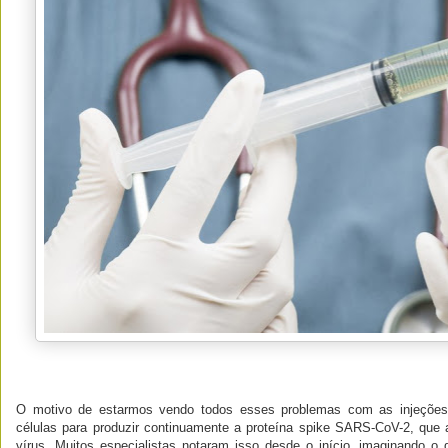
O motivo de estarmos vendo todos esses problemas com as injeçõe
células para produzir continuamente a proteína spike SARS-CoV-2, que
vírus. Muitos especialistas notaram isso desde o início, imaginando 