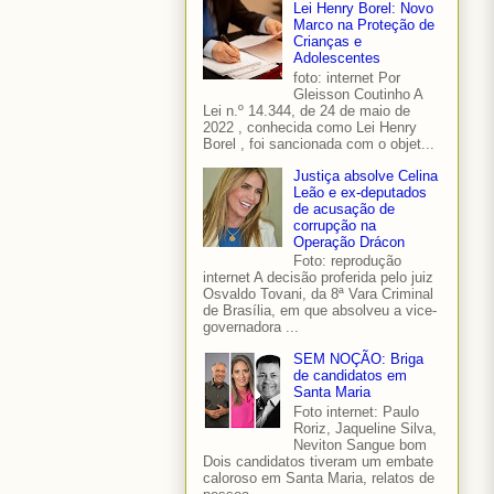
Lei Henry Borel: Novo
Marco na Proteção de
Crianças e
Adolescentes
foto: internet Por
Gleisson Coutinho A
Lei n.º 14.344, de 24 de maio de
2022 , conhecida como Lei Henry
Borel , foi sancionada com o objet...
Justiça absolve Celina
Leão e ex-deputados
de acusação de
corrupção na
Operação Drácon
Foto: reprodução
internet A decisão proferida pelo juiz
Osvaldo Tovani, da 8ª Vara Criminal
de Brasília, em que absolveu a vice-
governadora ...
SEM NOÇÃO: Briga
de candidatos em
Santa Maria
Foto internet: Paulo
Roriz, Jaqueline Silva,
Neviton Sangue bom
Dois candidatos tiveram um embate
caloroso em Santa Maria, relatos de