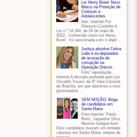
Lei Henry Borel: Novo
Marco na Proteção de
Crianças e
Adolescentes
foto: internet Por
Gleisson Coutinho A
Lei n.º 14.344, de 24 de maio de
2022 , conhecida como Lei Henry
Borel , foi sancionada com o objet...
Justiça absolve Celina
Leão e ex-deputados
de acusação de
corrupção na
Operação Drácon
Foto: reprodução
internet A decisão proferida pelo juiz
Osvaldo Tovani, da 8ª Vara Criminal
de Brasília, em que absolveu a vice-
governadora ...
SEM NOÇÃO: Briga
de candidatos em
Santa Maria
Foto internet: Paulo
Roriz, Jaqueline Silva,
Neviton Sangue bom
Dois candidatos tiveram um embate
caloroso em Santa Maria, relatos de