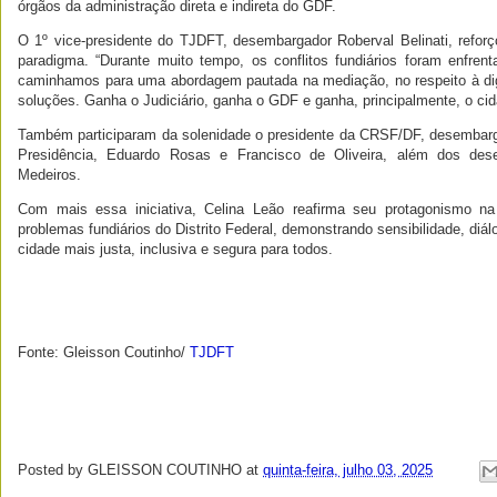
órgãos da administração direta e indireta do GDF.
O 1º vice-presidente do TJDFT, desembargador Roberval Belinati, refo
paradigma. “Durante muito tempo, os conflitos fundiários foram enfrent
caminhamos para uma abordagem pautada na mediação, no respeito à di
soluções. Ganha o Judiciário, ganha o GDF e ganha, principalmente, o cid
Também participaram da solenidade o presidente da CRSF/DF, desembarga
Presidência, Eduardo Rosas e Francisco de Oliveira, além dos dese
Medeiros.
Com mais essa iniciativa, Celina Leão reafirma seu protagonismo na
problemas fundiários do Distrito Federal, demonstrando sensibilidade, d
cidade mais justa, inclusiva e segura para todos.
Fonte: Gleisson Coutinho/
TJDFT
Posted by
GLEISSON COUTINHO
at
quinta-feira, julho 03, 2025