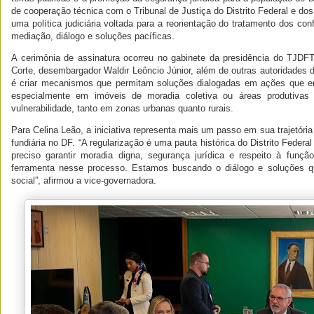
de cooperação técnica com o Tribunal de Justiça do Distrito Federal e dos
uma política judiciária voltada para a reorientação do tratamento dos con
mediação, diálogo e soluções pacíficas.
A cerimônia de assinatura ocorreu no gabinete da presidência do TJDF
Corte, desembargador Waldir Leôncio Júnior, além de outras autoridades do
é criar mecanismos que permitam soluções dialogadas em ações que en
especialmente em imóveis de moradia coletiva ou áreas produtiva
vulnerabilidade, tanto em zonas urbanas quanto rurais.
Para Celina Leão, a iniciativa representa mais um passo em sua trajetóri
fundiária no DF. “A regularização é uma pauta histórica do Distrito Feder
preciso garantir moradia digna, segurança jurídica e respeito à funç
ferramenta nesse processo. Estamos buscando o diálogo e soluções q
social”, afirmou a vice-governadora.