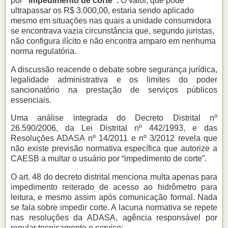
por
“impedimento de corte”.
O valor, que pode
ultrapassar os R$ 3.000,00, estaria sendo aplicado
mesmo em situações nas quais a unidade consumidora
se encontrava vazia circunstância que, segundo juristas,
não configura ilícito e não encontra amparo em nenhuma
norma regulatória.
A discussão reacende o debate sobre segurança jurídica,
legalidade administrativa e os limites do poder
sancionatório na prestação de serviços públicos
essenciais.
Uma análise integrada do Decreto Distrital nº
26.590/2006, da Lei Distrital nº 442/1993, e das
Resoluções ADASA nº 14/2011 e nº 3/2012 revela que
não existe previsão normativa específica que autorize a
CAESB a multar o usuário por “impedimento de corte”.
O art. 48 do decreto distrital menciona multa apenas para
impedimento reiterado de acesso ao hidrômetro para
leitura, e mesmo assim após comunicação formal. Nada
se fala sobre impedir corte. A lacuna normativa se repete
nas resoluções da ADASA, agência responsável por
regular tecnicamente o serviço: