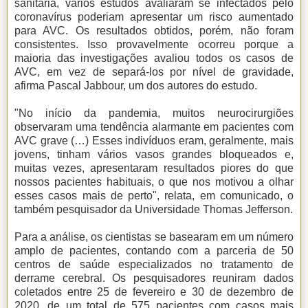
sanitária, vários estudos avaliaram se infectados pelo
coronavírus poderiam apresentar um risco aumentado
para AVC. Os resultados obtidos, porém, não foram
consistentes. Isso provavelmente ocorreu porque a
maioria das investigações avaliou todos os casos de
AVC, em vez de separá-los por nível de gravidade,
afirma Pascal Jabbour, um dos autores do estudo.
"No início da pandemia, muitos neurocirurgiões
observaram uma tendência alarmante em pacientes com
AVC grave (…) Esses indivíduos eram, geralmente, mais
jovens, tinham vários vasos grandes bloqueados e,
muitas vezes, apresentaram resultados piores do que
nossos pacientes habituais, o que nos motivou a olhar
esses casos mais de perto", relata, em comunicado, o
também pesquisador da Universidade Thomas Jefferson.
Para a análise, os cientistas se basearam em um número
amplo de pacientes, contando com a parceria de 50
centros de saúde especializados no tratamento de
derrame cerebral. Os pesquisadores reuniram dados
coletados entre 25 de fevereiro e 30 de dezembro de
2020, de um total de 575 pacientes com casos mais