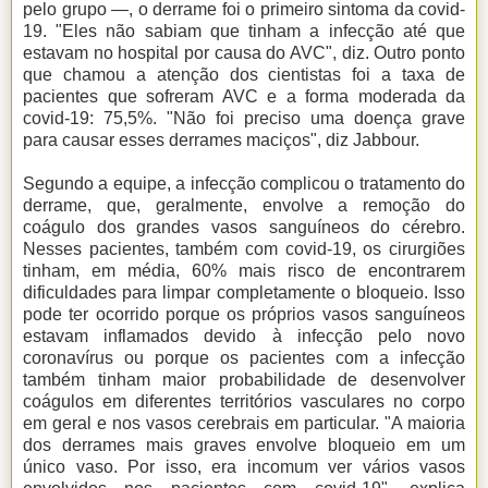
pelo grupo —, o derrame foi o primeiro sintoma da covid-
19. "Eles não sabiam que tinham a infecção até que
estavam no hospital por causa do AVC", diz. Outro ponto
que chamou a atenção dos cientistas foi a taxa de
pacientes que sofreram AVC e a forma moderada da
covid-19: 75,5%. "Não foi preciso uma doença grave
para causar esses derrames maciços", diz Jabbour.
Segundo a equipe, a infecção complicou o tratamento do
derrame, que, geralmente, envolve a remoção do
coágulo dos grandes vasos sanguíneos do cérebro.
Nesses pacientes, também com covid-19, os cirurgiões
tinham, em média, 60% mais risco de encontrarem
dificuldades para limpar completamente o bloqueio. Isso
pode ter ocorrido porque os próprios vasos sanguíneos
estavam inflamados devido à infecção pelo novo
coronavírus ou porque os pacientes com a infecção
também tinham maior probabilidade de desenvolver
coágulos em diferentes territórios vasculares no corpo
em geral e nos vasos cerebrais em particular. "A maioria
dos derrames mais graves envolve bloqueio em um
único vaso. Por isso, era incomum ver vários vasos