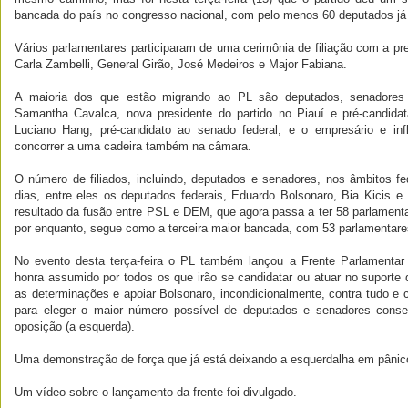
bancada do país no congresso nacional, com pelo menos 60 deputados já 
Vários parlamentares participaram de uma cerimônia de filiação com a pre
Carla Zambelli, General Girão, José Medeiros e Major Fabiana.
A maioria dos que estão migrando ao PL são deputados, senadores 
Samantha Cavalca, nova presidente do partido no Piauí e pré-candida
Luciano Hang, pré-candidato ao senado federal, e o empresário e inf
concorrer a uma cadeira também na câmara.
O número de filiados, incluindo, deputados e senadores, nos âmbitos fe
dias, entre eles os deputados federais, Eduardo Bolsonaro, Bia Kicis e
resultado da fusão entre PSL e DEM, que agora passa a ter 58 parlament
por enquanto, segue como a terceira maior bancada, com 53 parlamentare
No evento desta terça-feira o PL também lançou a Frente Parlamenta
honra assumido por todos os que irão se candidatar ou atuar no suporte d
as determinações e apoiar Bolsonaro, incondicionalmente, contra tudo e c
para eleger o maior número possível de deputados e senadores conse
oposição (a esquerda).
Uma demonstração de força que já está deixando a esquerdalha em pânic
Um vídeo sobre o lançamento da frente foi divulgado.