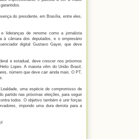
garantidos.
sença do presidente, em Brasília, entre eles,
e lideranças de renome como a jornalista
ta à câmara dos deputados, e o empresário
luenciador digital Gustavo Gayer, que deve
deral e estadual, deve crescer nos próximos
 Helio Lopes. A maioria vêm do União Brasil,
ares, número que deve cair ainda mais. O PT,
s.
r Lealdade, uma espécie de compromisso de
o partido nas próximas eleições, para seguir
ontra todos. O objetivo também é unir forças
rvadores, impondo uma dura derrota para a
o!