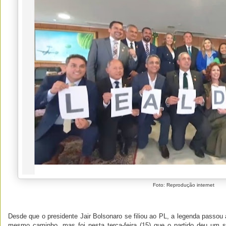
Foto: Reprodução internet
Desde que o presidente Jair Bolsonaro se filiou ao PL, a legenda passou 
mesmo caminho, mas foi nesta terça-feira (15) que o partido deu um s