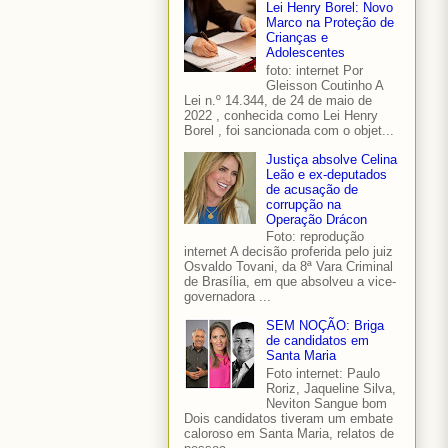
Lei Henry Borel: Novo
Marco na Proteção de
Crianças e
Adolescentes
foto: internet Por
Gleisson Coutinho A
Lei n.º 14.344, de 24 de maio de
2022 , conhecida como Lei Henry
Borel , foi sancionada com o objet...
Justiça absolve Celina
Leão e ex-deputados
de acusação de
corrupção na
Operação Drácon
Foto: reprodução
internet A decisão proferida pelo juiz
Osvaldo Tovani, da 8ª Vara Criminal
de Brasília, em que absolveu a vice-
governadora ...
SEM NOÇÃO: Briga
de candidatos em
Santa Maria
Foto internet: Paulo
Roriz, Jaqueline Silva,
Neviton Sangue bom
Dois candidatos tiveram um embate
caloroso em Santa Maria, relatos de