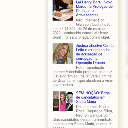
Lei Henry Borel: Novo
Marco na Proteção de
Crianças e
Adolescentes
foto: internet Por
Gleisson Coutinho A
Lei n.º 14.344, de 24 de maio de
2022 , conhecida como Lei Henry
Borel , foi sancionada com o objet...
Justiça absolve Celina
Leão e ex-deputados
de acusação de
corrupção na
Operação Drácon
Foto: reprodução
internet A decisão proferida pelo juiz
Osvaldo Tovani, da 8ª Vara Criminal
de Brasília, em que absolveu a vice-
governadora ...
SEM NOÇÃO: Briga
de candidatos em
Santa Maria
Foto internet: Paulo
Roriz, Jaqueline Silva,
Neviton Sangue bom
Dois candidatos tiveram um embate
caloroso em Santa Maria, relatos de