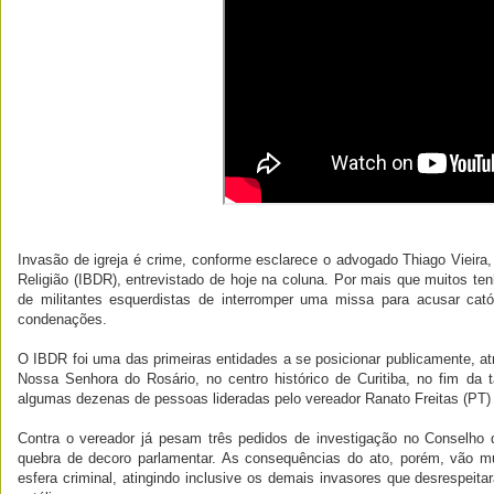
Invasão de igreja é crime, conforme esclarece o advogado Thiago Vieira, p
Religião (IBDR), entrevistado de hoje na coluna. Por mais que muitos ten
de militantes esquerdistas de interromper uma missa para acusar cató
condenações.
O IBDR foi uma das primeiras entidades a se posicionar publicamente, atr
Nossa Senhora do Rosário, no centro histórico de Curitiba, no fim da 
algumas dezenas de pessoas lideradas pelo vereador Ranato Freitas (PT) 
Contra o vereador já pesam três pedidos de investigação no Conselho
quebra de decoro parlamentar. As consequências do ato, porém, vão mu
esfera criminal, atingindo inclusive os demais invasores que desrespe