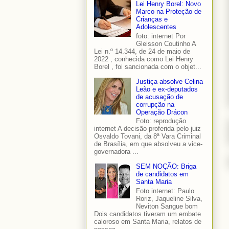
Lei Henry Borel: Novo
Marco na Proteção de
Crianças e
Adolescentes
foto: internet Por
Gleisson Coutinho A
Lei n.º 14.344, de 24 de maio de
2022 , conhecida como Lei Henry
Borel , foi sancionada com o objet...
Justiça absolve Celina
Leão e ex-deputados
de acusação de
corrupção na
Operação Drácon
Foto: reprodução
internet A decisão proferida pelo juiz
Osvaldo Tovani, da 8ª Vara Criminal
de Brasília, em que absolveu a vice-
governadora ...
SEM NOÇÃO: Briga
de candidatos em
Santa Maria
Foto internet: Paulo
Roriz, Jaqueline Silva,
Neviton Sangue bom
Dois candidatos tiveram um embate
caloroso em Santa Maria, relatos de