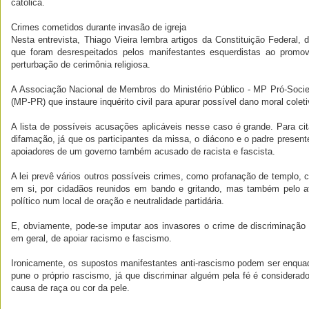
católica.
Crimes cometidos durante invasão de igreja
Nesta entrevista, Thiago Vieira lembra artigos da Constituição Federal, 
que foram desrespeitados pelos manifestantes esquerdistas ao promov
perturbação de cerimônia religiosa.
A Associação Nacional de Membros do Ministério Público - MP Pró-Socied
(MP-PR) que instaure inquérito civil para apurar possível dano moral colet
A lista de possíveis acusações aplicáveis nesse caso é grande. Para cita
difamação, já que os participantes da missa, o diácono e o padre present
apoiadores de um governo também acusado de racista e fascista.
A lei prevê vários outros possíveis crimes, como profanação de templo, c
em si, por cidadãos reunidos em bando e gritando, mas também pelo at
político num local de oração e neutralidade partidária.
E, obviamente, pode-se imputar aos invasores o crime de discriminação r
em geral, de apoiar racismo e fascismo.
Ironicamente, os supostos manifestantes anti-rascismo podem ser enqu
pune o próprio rascismo, já que discriminar alguém pela fé é considerado
causa de raça ou cor da pele.