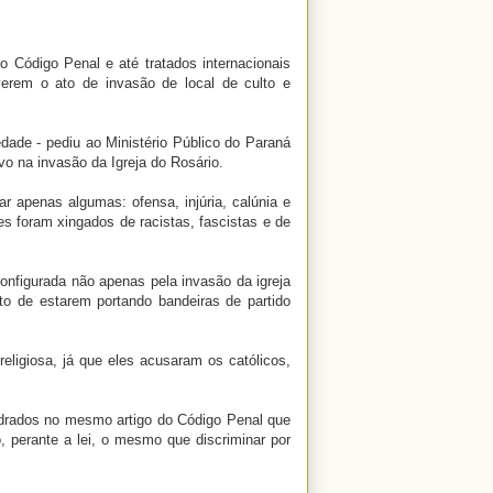
do Código Penal e até tratados internacionais
erem o ato de invasão de local de culto e
ade - pediu ao Ministério Público do Paraná
ivo na invasão da Igreja do Rosário.
r apenas algumas: ofensa, injúria, calúnia e
es foram xingados de racistas, fascistas e de
onfigurada não apenas pela invasão da igreja
o de estarem portando bandeiras de partido
eligiosa, já que eles acusaram os católicos,
adrados no mesmo artigo do Código Penal que
, perante a lei, o mesmo que discriminar por