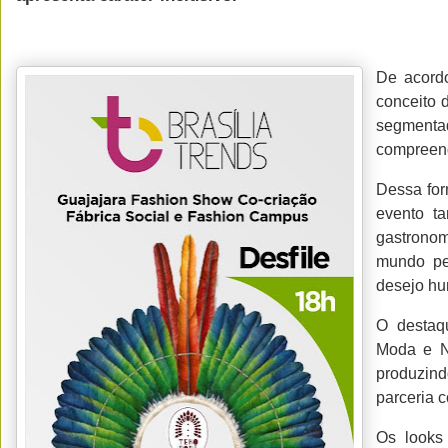
De acordo
conceito 
segment
compreend
Dessa for
evento t
gastronom
mundo pe
desejo hu
O destaq
Moda e N
produzin
parceria c
Os looks