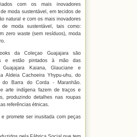
riados com os mais inovadores
 de moda sustentável, em tecidos de
o natural e com os mais inovadores
s de moda sustentável, tais como:
m zero waste (sem resíduos), moda
o.
ooks da Coleçao Guajajara são
vos e estão pintados à mão das
 Guajajara Kaiana, Glauciane e
da Aldeia Cachoeira Yhypu-uhu, do
o do Barra do Corda - Maranhão.
e arte indígena fazem de traços e
es, produzindo detalhes nas roupas
as referências étnicas.
a e promete ser inusitada com peças
duzidos pela Fábrica Social que tem