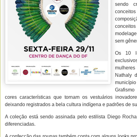
sendo c
conceitos
composiçã
conceito
modelage
sem gêner
Os 10 l
exclusi
mulheres
Nathaly 
municípi
Grafismo 
cores características que tornam os vestuários inovador
deixando registrados a bela cultura indígena e padrões de su
A coleção está sendo assinada pelo estilista Diego Roch
diferenciadas.
A confecção das roupas também conta com alguns looks pro