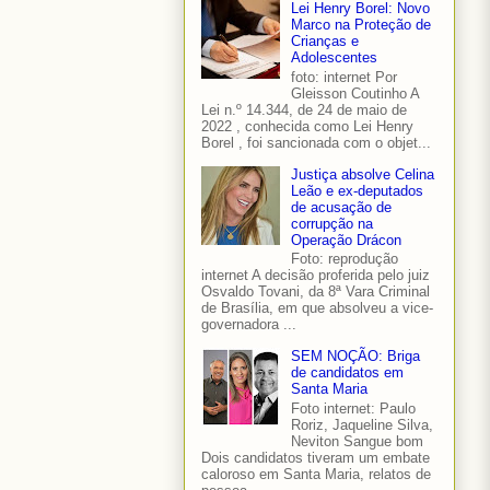
Lei Henry Borel: Novo
Marco na Proteção de
Crianças e
Adolescentes
foto: internet Por
Gleisson Coutinho A
Lei n.º 14.344, de 24 de maio de
2022 , conhecida como Lei Henry
Borel , foi sancionada com o objet...
Justiça absolve Celina
Leão e ex-deputados
de acusação de
corrupção na
Operação Drácon
Foto: reprodução
internet A decisão proferida pelo juiz
Osvaldo Tovani, da 8ª Vara Criminal
de Brasília, em que absolveu a vice-
governadora ...
SEM NOÇÃO: Briga
de candidatos em
Santa Maria
Foto internet: Paulo
Roriz, Jaqueline Silva,
Neviton Sangue bom
Dois candidatos tiveram um embate
caloroso em Santa Maria, relatos de