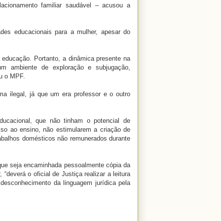
acionamento familiar saudável – acusou a
ades educacionais para a mulher, apesar do
à educação. Portanto, a dinâmica presente na
 um ambiente de exploração e subjugação,
ou o MPF.
a ilegal, já que um era professor e o outro
ducacional, que não tinham o potencial de
sso ao ensino, não estimularem a criação de
trabalhos domésticos não remunerados durante
 que seja encaminhada pessoalmente cópia da
deverá o oficial de Justiça realizar a leitura
 desconhecimento da linguagem jurídica pela