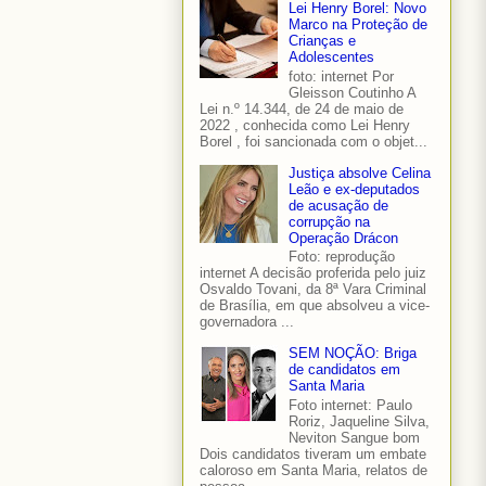
Lei Henry Borel: Novo
Marco na Proteção de
Crianças e
Adolescentes
foto: internet Por
Gleisson Coutinho A
Lei n.º 14.344, de 24 de maio de
2022 , conhecida como Lei Henry
Borel , foi sancionada com o objet...
Justiça absolve Celina
Leão e ex-deputados
de acusação de
corrupção na
Operação Drácon
Foto: reprodução
internet A decisão proferida pelo juiz
Osvaldo Tovani, da 8ª Vara Criminal
de Brasília, em que absolveu a vice-
governadora ...
SEM NOÇÃO: Briga
de candidatos em
Santa Maria
Foto internet: Paulo
Roriz, Jaqueline Silva,
Neviton Sangue bom
Dois candidatos tiveram um embate
caloroso em Santa Maria, relatos de