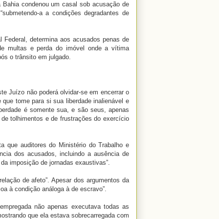
 na Bahia condenou um casal sob acusação de
 “submetendo-a a condições degradantes de
nal Federal, determina aos acusados penas de
de multas e perda do imóvel onde a vítima
ós o trânsito em julgado.
te Juízo não poderá olvidar-se em encerrar o
e que tome para si sua liberdade inalienável e
liberdade é somente sua, e são seus, apenas
de tolhimentos e de frustrações do exercício
a que auditores do Ministério do Trabalho e
dência dos acusados, incluindo a ausência de
 da imposição de jornadas exaustivas”.
relação de afeto”. Apesar dos argumentos da
oa à condição análoga à de escravo”.
a empregada não apenas executava todas as
mostrando que ela estava sobrecarregada com