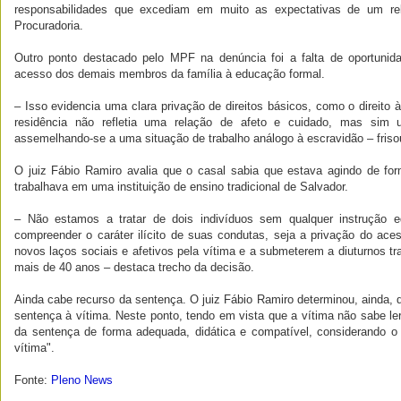
responsabilidades que excediam em muito as expectativas de um rel
Procuradoria.
Outro ponto destacado pelo MPF na denúncia foi a falta de oportunid
acesso dos demais membros da família à educação formal.
– Isso evidencia uma clara privação de direitos básicos, como o direito 
residência não refletia uma relação de afeto e cuidado, mas sim
assemelhando-se a uma situação de trabalho análogo à escravidão – fris
O juiz Fábio Ramiro avalia que o casal sabia que estava agindo de form
trabalhava em uma instituição de ensino tradicional de Salvador.
– Não estamos a tratar de dois indivíduos sem qualquer instrução e
compreender o caráter ilícito de suas condutas, seja a privação do ace
novos laços sociais e afetivos pela vítima e a submeterem a diuturnos 
mais de 40 anos – destaca trecho da decisão.
Ainda cabe recurso da sentença. O juiz Fábio Ramiro determinou, ainda,
sentença à vítima. Neste ponto, tendo em vista que a vítima não sabe ler, “
da sentença de forma adequada, didática e compatível, considerando o
vítima".
Fonte:
Pleno News