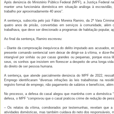
Após denúncia do Ministério Público Federal (MPF), a Justiça Federal
manter uma funcionária doméstica em situação análoga à escravidão,
trabalho por aproximadamente 40 anos”.
A sentença, subscrita pelo juiz Fábio Moreira Ramiro, da 2ª Vara Crimi
quatro anos de prisão, convertidas em serviços à comunidade, além 
trabalhava, que deve ser direcionado a programas de habitação popular, ap
Ao final da sentença, Ramiro escreveu:
– Diante da comprovação inequívoca do delito imputado aos acusados, es
presente comando sentencial sem deixar de dirigir-se à vítima, e dizer-lh
intangível por sinhás ou por casas grandes ou pequenas, porque essa 
seus, os sonhos que insistem em florescer a despeito de uma longa vida 
do direito de ser pessoa humana.
A sentença, que atende parcialmente denúncia do MPF de 2022, ressalt
Emprego identificaram “diversas infrações às leis trabalhistas na resi
registro formal de emprego, não pagamento de salários e benefícios, além
No processo, a defesa do casal alegou que mantinha com a doméstica “
defesa, o MPF “comprovou que o casal praticou crime de redução de pess
– Os relatos da vítima, corroborados por testemunhas, revelam que 
atividades domésticas, mas também cuidava do neto dos responsáveis, 