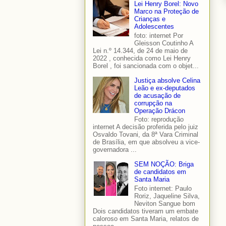
Lei Henry Borel: Novo
Marco na Proteção de
Crianças e
Adolescentes
foto: internet Por
Gleisson Coutinho A
Lei n.º 14.344, de 24 de maio de
2022 , conhecida como Lei Henry
Borel , foi sancionada com o objet...
Justiça absolve Celina
Leão e ex-deputados
de acusação de
corrupção na
Operação Drácon
Foto: reprodução
internet A decisão proferida pelo juiz
Osvaldo Tovani, da 8ª Vara Criminal
de Brasília, em que absolveu a vice-
governadora ...
SEM NOÇÃO: Briga
de candidatos em
Santa Maria
Foto internet: Paulo
Roriz, Jaqueline Silva,
Neviton Sangue bom
Dois candidatos tiveram um embate
caloroso em Santa Maria, relatos de