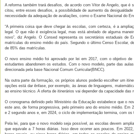
A reforma também trará desafios, de acordo com Vitor de Angelo, que é s
citou, entre esses desafios, a possibilidade de aumento da desigualdade 
necessidade da adequação de avaliações, como o Exame Nacional do En
“A primeira coisa que deve chegar às escolas, com certeza, é a ampliaç
legal. O que não é exigência legal, mas está atrelado de alguma manei
novo”, diz Angelo. O Consed representa os secretários estaduais de E
matrículas do ensino médio do país. Segundo o último Censo Escolar, d
de 85% das matrículas.
O novo ensino médio foi aprovado por lei em 2017, com o objetivo de t
estudantes abandonem os estudos. Com o novo modelo, parte das aulas
direcionada pela base Nacional Comum Curricular(BNCC).
Na outra parte da formação, os próprios alunos poderão escolher um itine
opções está dar ênfase, por exemplo, às áreas de linguagens, matemátic
ao ensino técnico. A oferta de itinerários vai depender da capacidade das
O cronograma definido pelo Ministério da Educação estabelece que o n
este ano, de forma progressiva, pelo primeiro ano do ensino médio. Em 
e 2 segundo anos e, em 2024, o ciclo de implementação termina, com os 
Pela lei, para que o novo modelo seja possível, as escolas devem ampliar
que equivale a 7 horas diárias. Isso deve ocorrer aos poucos. Em 2022,