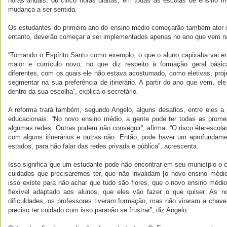
horas anuais, ou cinco horas diárias, em todas as escolas de ensino mé
mudança a ser sentida.
Os estudantes do primeiro ano do ensino médio começarão também ater co
entanto, deverão começar a ser implementados apenas no ano que vem na
“Tomando o Espírito Santo como exemplo, o que o aluno capixaba vai en
maior e currículo novo, no que diz respeito à formação geral básica
diferentes, com os quais ele não estava acostumado, como eletivas, proj
segmentar na sua preferência de itinerário. A partir do ano que vem, ele
dentro da sua escolha”, explica o secretário.
A reforma trará também, segundo Angelo, alguns desafios, entre eles a
educacionais. “No novo ensino médio, a gente pode ter todas as prome
algumas redes.
Outras podem não conseguir”, afirma. “O risco éterescolas
com alguns itinerários e outras não. Então, pode haver um aprofundam
estados, para não falar das redes privada e pública”, acrescenta.
Isso significa que um estudante pode não encontrar em seu município o 
cuidados que precisaremos ter, que não invalidam [o novo ensino médi
isso existe para não achar que tudo são flores, que o novo ensino médio v
flexível adaptado aos alunos, que eles vão fazer o que quiser. As
dificuldades, os professores tiveram formação, mas não viraram a chav
preciso ter cuidado com isso paranão se frustrar”, diz Angelo.