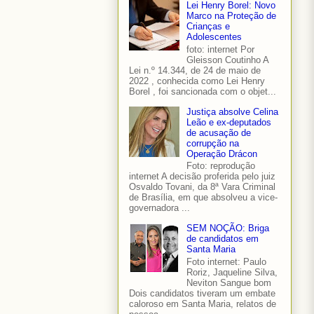
Lei Henry Borel: Novo
Marco na Proteção de
Crianças e
Adolescentes
foto: internet Por
Gleisson Coutinho A
Lei n.º 14.344, de 24 de maio de
2022 , conhecida como Lei Henry
Borel , foi sancionada com o objet...
Justiça absolve Celina
Leão e ex-deputados
de acusação de
corrupção na
Operação Drácon
Foto: reprodução
internet A decisão proferida pelo juiz
Osvaldo Tovani, da 8ª Vara Criminal
de Brasília, em que absolveu a vice-
governadora ...
SEM NOÇÃO: Briga
de candidatos em
Santa Maria
Foto internet: Paulo
Roriz, Jaqueline Silva,
Neviton Sangue bom
Dois candidatos tiveram um embate
caloroso em Santa Maria, relatos de