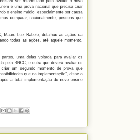
cisará ser reformulado para avaliar o novo
Enem é uma prova nacional que precisa criar
ando o ensino médio, especialmente por causa
amos comparar, nacionalmente, pessoas que
, Mauro Luiz Rabelo, detalhou as ações da
ando todas as ações, até aquele momento,
partes, uma delas voltada para avaliar os
da pela BNCC, e outra que deverá avaliar os
mo criar um segundo momento de prova que
possibilidades que na implementação”, disse o
após a total implementação do novo ensino