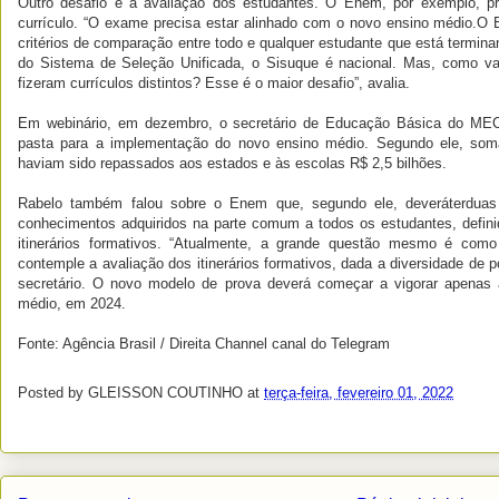
Outro desafio é a avaliação dos estudantes. O Enem, por exemplo, pre
currículo. “O exame precisa estar alinhado com o novo ensino médio.O 
critérios de comparação entre todo e qualquer estudante que está termin
do Sistema de Seleção Unificada, o Sisuque é nacional. Mas, como v
fizeram currículos distintos? Esse é o maior desafio”, avalia.
Em webinário, em dezembro, o secretário de Educação Básica do MEC
pasta para a implementação do novo ensino médio. Segundo ele, som
haviam sido repassados aos estados e às escolas R$ 2,5 bilhões.
Rabelo também falou sobre o Enem que, segundo ele, deveráterduas 
conhecimentos adquiridos na parte comum a todos os estudantes, defini
itinerários formativos. “Atualmente, a grande questão mesmo é co
contemple a avaliação dos itinerários formativos, dada a diversidade de 
secretário. O novo modelo de prova deverá começar a vigorar apenas 
médio, em 2024.
Fonte: Agência Brasil / Direita Channel canal do Telegram
Posted by
GLEISSON COUTINHO
at
terça-feira, fevereiro 01, 2022