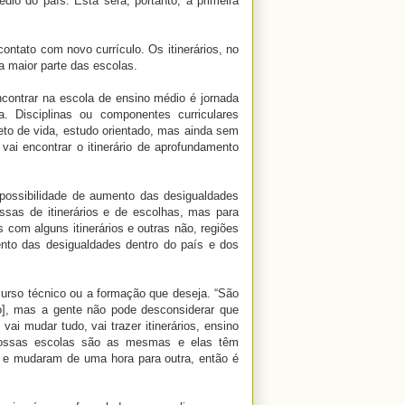
dio do país. Esta será, portanto, a primeira
ntato com novo currículo. Os itinerários, no
 maior parte das escolas.
contrar na escola de ensino médio é jornada
. Disciplinas ou componentes curriculares
eto de vida, estudo orientado, mas ainda sem
 vai encontrar o itinerário de aprofundamento
 possibilidade de aumento das desigualdades
ssas de itinerários e de escolhas, mas para
 com alguns itinerários e outras não, regiões
ento das desigualdades dentro do país e dos
curso técnico ou a formação que deseja. “São
o], mas a gente não pode desconsiderar que
ai mudar tudo, vai trazer itinerários, ensino
 nossas escolas são as mesmas e elas têm
e e mudaram de uma hora para outra, então é