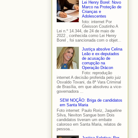
Lei Henry Borel: Novo
Marco na Proteção de
Crianças e
Adolescentes
foto: internet Por
Gleisson Coutinho A
Lei n.º 14.344, de 24 de maio de
2022 , conhecida como Lei Henry
Borel , foi sancionada com o objet...
Justiça absolve Celina
Leão e ex-deputados
de acusação de
corrupção na
Operação Drácon
Foto: reprodução
internet A decisão proferida pelo juiz
Osvaldo Tovani, da 8ª Vara Criminal
de Brasília, em que absolveu a vice-
governadora ...
SEM NOÇÃO: Briga de candidatos
em Santa Maria
Foto internet: Paulo Roriz, Jaqueline
Silva, Neviton Sangue bom Dois
candidatos tiveram um embate
caloroso em Santa Maria, relatos de
pessoa...
Justiça Seletiva: Por