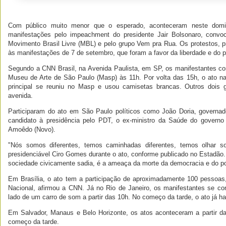
Com público muito menor que o esperado, aconteceram neste domin
manifestações pelo impeachment do presidente Jair Bolsonaro, conv
Movimento Brasil Livre (MBL) e pelo grupo Vem pra Rua. Os protestos, p
às manifestações de 7 de setembro, que foram a favor da liberdade e do p
Segundo a CNN Brasil, na Avenida Paulista, em SP, os manifestantes c
Museu de Arte de São Paulo (Masp) às 11h. Por volta das 15h, o ato na 
principal se reuniu no Masp e usou camisetas brancas. Outros dois
avenida.
Participaram do ato em São Paulo políticos como João Doria, governad
candidato à presidência pelo PDT, o ex-ministro da Saúde do governo
Amoêdo (Novo).
"Nós somos diferentes, temos caminhadas diferentes, temos olhar sob
presidenciável Ciro Gomes durante o ato, conforme publicado no Estadão.
sociedade civicamente sadia, é a ameaça da morte da democracia e do pod
Em Brasília, o ato tem a participação de aproximadamente 100 pessoas
Nacional, afirmou a CNN. Já no Rio de Janeiro, os manifestantes se c
lado de um carro de som a partir das 10h. No começo da tarde, o ato já ha
Em Salvador, Manaus e Belo Horizonte, os atos aconteceram a partir 
começo da tarde.