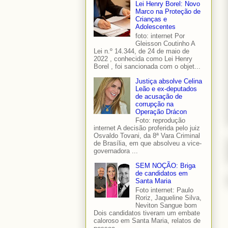
Lei Henry Borel: Novo
Marco na Proteção de
Crianças e
Adolescentes
foto: internet Por
Gleisson Coutinho A
Lei n.º 14.344, de 24 de maio de
2022 , conhecida como Lei Henry
Borel , foi sancionada com o objet...
Justiça absolve Celina
Leão e ex-deputados
de acusação de
corrupção na
Operação Drácon
Foto: reprodução
internet A decisão proferida pelo juiz
Osvaldo Tovani, da 8ª Vara Criminal
de Brasília, em que absolveu a vice-
governadora ...
SEM NOÇÃO: Briga
de candidatos em
Santa Maria
Foto internet: Paulo
Roriz, Jaqueline Silva,
Neviton Sangue bom
Dois candidatos tiveram um embate
caloroso em Santa Maria, relatos de