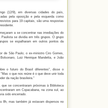
go (12/9), em diversas cidades do país,
ocadas pela oposição e pela esquerda como
revistos para 19 capitais, são uma respostas
residente.
omeçaram a se concentrar nas imediações do
Paulista se dividia em três grupos. O grupo
 grupos se espalharam em outros pontos da
or de São Paulo; o ex-ministro Ciro Gomes,
 Bolsonaro, Luiz Henrique Mandetta, e João
re o futuro do Brasil diferentes", disse o
 "Mas o que nos reúne é o que deve unir toda
er da nação brasileira."
, que se concentraram próximas à Biblioteca
oncentraram em Copacabana, na zona sul, ao
via sido encerrado.
das 8h, mas também já estavam dispersos no